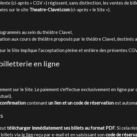
te (ci-après « CGV ») régissent, sans distinction, les ventes de bill
ées sur le site
Theatre-Clavel.com
(ci-après « le Site »).
programmés au sein du théâtre Clavel,
cipation aux cours de théâtre proposés par le théâtre Clavel, destinés 
ur le Site implique l’acceptation pleine et entière des présentes CGV
illetterie en ligne
tement sur le Site. Le paiement s'effectue exclusivement en ligne par 
tuel).
 confirmation
contenant
un lien et un code de réservation
est automa
ts
peut
télécharger immédiatement ses billets au format PDF
. Si cela n
billets via
le lien
reçu par e-mail et en saisissant son
code de réserv