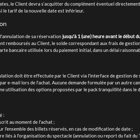
dates, le Client devra s’acquitter du complément éventuel directement
e tarif de la nouvelle date est inférieur.
ion
f, l'annulation de sa réservation
jusqu'à 1 (une) heure avant le début d
nt remboursés au Client, le solde correspondant aux frais de gestion
te bancaire utilisée lors du paiement initial, dans un délai raisonnab
ion doit être effectuée par le Client via l'interface de gestion de s
s par e-mail lors de l'achat. Aucune demande formulée par un autre ca
 utilisation des options proposées par le pack tranquillité dans le d
é :
uscrit au moment de l'achat ;
ur l'ensemble des billets réservés, en cas de modification de date ;
re liés à l'organisation du spectacle (annulation ou report du fait du